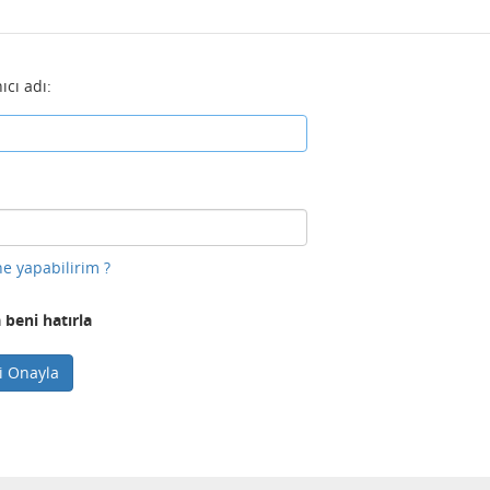
ıcı adı:
e yapabilirim ?
 beni hatırla
ni Onayla