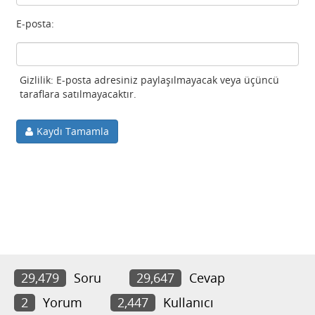
E-posta:
Gizlilik: E-posta adresiniz paylaşılmayacak veya üçüncü
taraflara satılmayacaktır.
Kaydı Tamamla
29,479
Soru
29,647
Cevap
2
Yorum
2,447
Kullanıcı