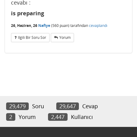
cevabı :
is preparing
26, Haziran, 26
Nafiye
(
560
puan)
tarafından
cevaplandı
Ilgili Bir Soru Sor
Yorum
29,479
Soru
29,647
Cevap
2
Yorum
2,447
Kullanıcı