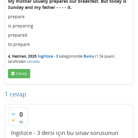
My mother usually prepares our breakfast. But today is
Sunday and my father - - - - it.
prepare
is preparing
prepared
to prepare
4, Haziran, 2025
İngilizce - 3
kategorisinde
Burcu
(
1.5k
puan)
tarafından
soruldu
Cevap
1
cevap
0
oy
İngilizce - 3 dersi için bu sınav sorusunun