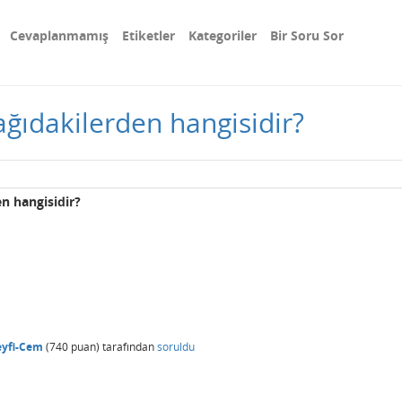
Cevaplanmamış
Etiketler
Kategoriler
Bir Soru Sor
şağıdakilerden hangisidir?
en hangisidir?
eyfi-Cem
(
740
puan)
tarafından
soruldu