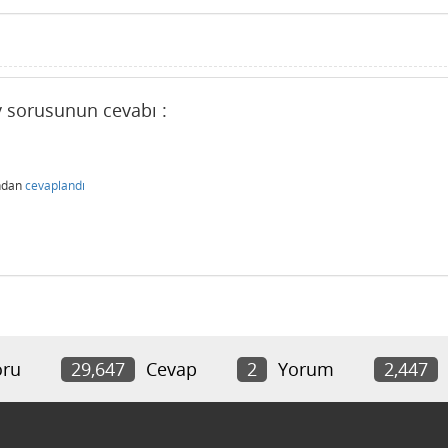
v sorusunun cevabı :
ndan
cevaplandı
ru
29,647
Cevap
2
Yorum
2,447