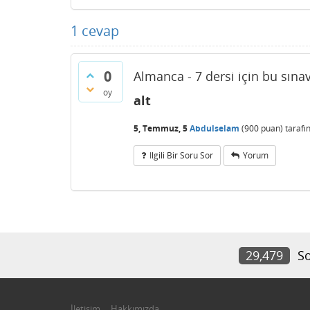
1
cevap
0
Almanca - 7 dersi için bu sına
oy
alt
5, Temmuz, 5
Abdulselam
(
900
puan)
tarafı
Ilgili Bir Soru Sor
Yorum
29,479
So
İletişim
Hakkımızda