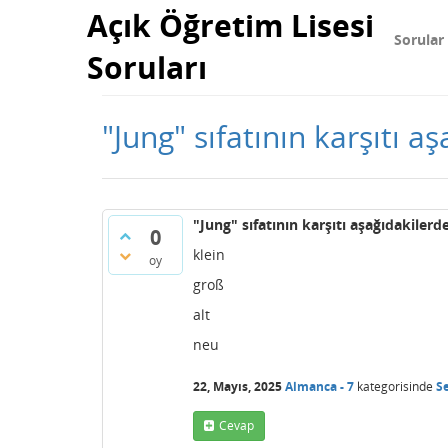
Açık Öğretim Lisesi
Sorular
Soruları
"Jung" sıfatının karşıtı a
"Jung" sıfatının karşıtı aşağıdakilerd
0
klein
oy
groß
alt
neu
22, Mayıs, 2025
Almanca - 7
kategorisinde
S
Cevap