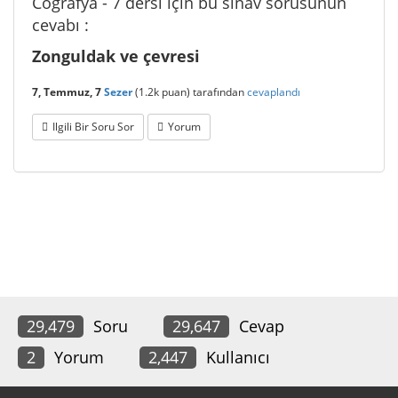
Coğrafya - 7 dersi için bu sınav sorusunun
cevabı :
Zonguldak ve çevresi
7, Temmuz, 7
Sezer
(
1.2k
puan)
tarafından
cevaplandı
Ilgili Bir Soru Sor
Yorum
29,479
Soru
29,647
Cevap
2
Yorum
2,447
Kullanıcı