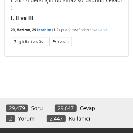
Fizik - 4 dersi için bu sınav sorusunun cevabı
:
I, II ve III
29, Haziran, 29
ibrahim
(
1.2k
puan)
tarafından
cevaplandı
Ilgili Bir Soru Sor
Yorum
29,479
Soru
29,647
Cevap
2
Yorum
2,447
Kullanıcı