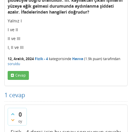
şiddetiyle doğru orantılıdır. III. Kaynaktan çıkan ışınların
yüzeye eğik gelmesi durumunda aydınlanma şiddeti
azalır. İfadelerinden hangileri doğrudur?
Yalnız I
I ve II
II ve III
I, II ve III
12, Aralık, 2024
Fizik - 4
kategorisinde
Havva
(
1.9k
puan)
tarafından
soruldu
Cevap
1
cevap
0
oy