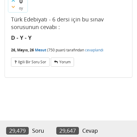
0
oy
Türk Edebiyatı - 6 dersi için bu sınav
sorusunun cevabı :
D - Y - Y
26, Mayıs, 26
Mesut
(
750
puan)
tarafından
cevaplandı
Ilgili Bir Soru Sor
Yorum
29,479
Soru
29,647
Cevap