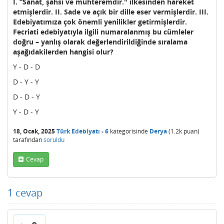
I. “Sanat, şahsi ve muhteremdir." ilkesinden hareket
etmişlerdir. II. Sade ve açık bir dille eser vermişlerdir. III.
Edebiyatımıza çok önemli yenilikler getirmişlerdir.
Fecriati edebiyatıyla ilgili numaralanmış bu cümleler
doğru – yanlış olarak değerlendirildiğinde sıralama
aşağıdakilerden hangisi olur?
Y - D - D
D - Y - Y
D - D - Y
Y - D - Y
18, Ocak, 2025
Türk Edebiyatı - 6
kategorisinde
Derya
(
1.2k
puan)
tarafından
soruldu
Cevap
1
cevap