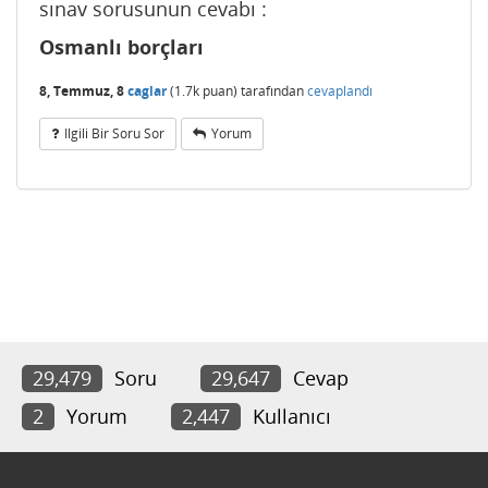
sınav sorusunun cevabı :
Osmanlı borçları
8, Temmuz, 8
caglar
(
1.7k
puan)
tarafından
cevaplandı
Ilgili Bir Soru Sor
Yorum
29,479
Soru
29,647
Cevap
2
Yorum
2,447
Kullanıcı