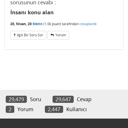
sorusunun cevabı :
İnsanı konu alan
20, Nisan, 20
Metin
(
1.0k
puan)
tarafından
cevaplandı
Ilgili Bir Soru Sor
Yorum
29,479
Soru
29,647
Cevap
2
Yorum
2,447
Kullanıcı