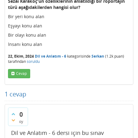
Sezai Karakoç'un özelliklerinin anlatıldığı bir röportajın
türü aşağıdakilerden hangisi olur?
Bir yeri konu alan
Eşyayı konu alan
Bir olayı konu alan
İnsanı konu alan
22, Ekim, 2024
Dil ve Anlatım - 6
kategorisinde
Serkan
(
1.2k
puan)
tarafından
soruldu
Cevap
1
cevap
0
oy
Dil ve Anlatım - 6 dersi için bu sınav