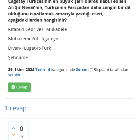
Çağatay Türkçesinin en büyük şairi olarak kabul edilen
Ali Şir Nevaî'nin, Türkçenin Farsçadan daha zengin bir dil
olduğunu ispatlamak amacıyla yazdığı eseri,
aşağıdakilerden hangisidir?
Kitabü'l Cebr ve'l- Mukabele
Muhakemet'ül Lügateyn
Divan-ı Lügat-it-Türk
Şehname
29, Ekim, 2024
Tarih - 6
kategorisinde
Selami
(
1.9k
puan)
tarafından
soruldu
Cevap
1
cevap
0
oy