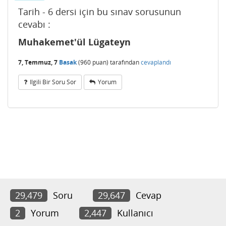
Tarih - 6 dersi için bu sınav sorusunun
cevabı :
Muhakemet'ül Lügateyn
7, Temmuz, 7
Basak
(
960
puan)
tarafından
cevaplandı
Ilgili Bir Soru Sor
Yorum
29,479
Soru
29,647
Cevap
2
Yorum
2,447
Kullanıcı