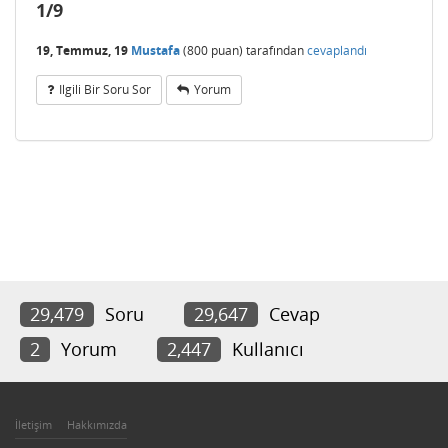
1/9
19, Temmuz, 19
Mustafa
(
800
puan)
tarafından
cevaplandı
Ilgili Bir Soru Sor
Yorum
29,479
Soru
29,647
Cevap
2
Yorum
2,447
Kullanıcı
İletişim
Hakkımızda