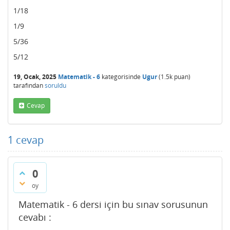
1/18
1/9
5/36
5/12
19, Ocak, 2025
Matematik - 6
kategorisinde
Ugur
(
1.5k
puan)
tarafından
soruldu
Cevap
1
cevap
0
oy
Matematik - 6 dersi için bu sınav sorusunun
cevabı :