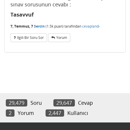
sınav sorusunun cevabı :
Tasavvuf
7, Temmuz, 7
Sercin
(
1.5k
puan)
tarafından
cevaplandı
Ilgili Bir Soru Sor
Yorum
29,479
Soru
29,647
Cevap
2
Yorum
2,447
Kullanıcı