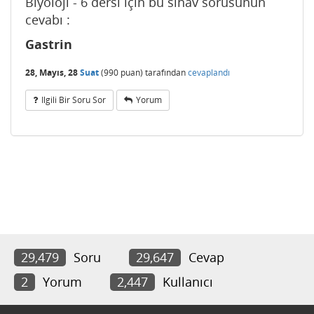
Biyoloji - 6 dersi için bu sınav sorusunun
cevabı :
Gastrin
28, Mayıs, 28
Suat
(
990
puan)
tarafından
cevaplandı
Ilgili Bir Soru Sor
Yorum
29,479
Soru
29,647
Cevap
2
Yorum
2,447
Kullanıcı