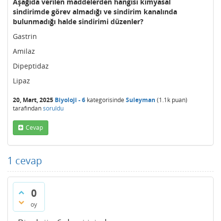
Aşağıda verilen maddelerden hangisi kimyasal
sindirimde görev almadığı ve sindirim kanalında
bulunmadığı halde sindirimi düzenler?
Gastrin
Amilaz
Dipeptidaz
Lipaz
20, Mart, 2025
Biyoloji - 6
kategorisinde
Suleyman
(
1.1k
puan)
tarafından
soruldu
Cevap
1
cevap
0
oy