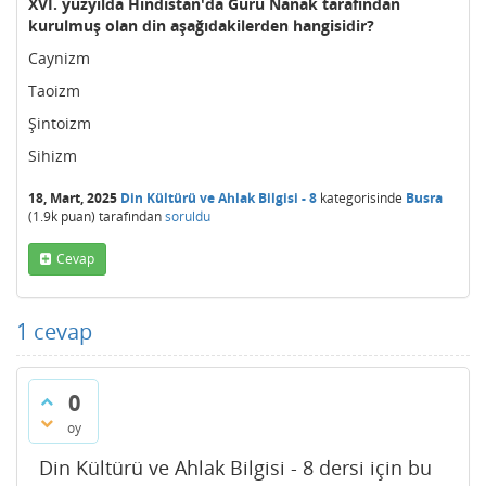
XVI. yüzyılda Hindistan'da Guru Nanak tarafından
kurulmuş olan din aşağıdakilerden hangisidir?
Caynizm
Taoizm
Şintoizm
Sihizm
18, Mart, 2025
Din Kültürü ve Ahlak Bilgisi - 8
kategorisinde
Busra
(
1.9k
puan)
tarafından
soruldu
Cevap
1
cevap
0
oy
Din Kültürü ve Ahlak Bilgisi - 8 dersi için bu