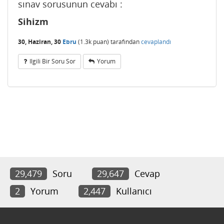
sınav sorusunun cevabı :
Sihizm
30, Haziran, 30
Ebru
(
1.3k
puan)
tarafından
cevaplandı
Ilgili Bir Soru Sor
Yorum
29,479
Soru
29,647
Cevap
2
Yorum
2,447
Kullanıcı