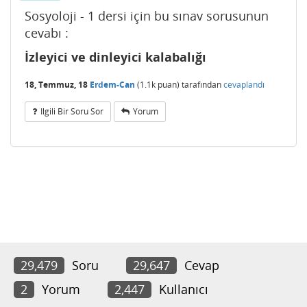
Sosyoloji - 1 dersi için bu sınav sorusunun
cevabı :
İzleyici ve dinleyici kalabalığı
18, Temmuz, 18
Erdem-Can
(
1.1k
puan)
tarafından
cevaplandı
Ilgili Bir Soru Sor
Yorum
29,479
Soru
29,647
Cevap
2
Yorum
2,447
Kullanıcı