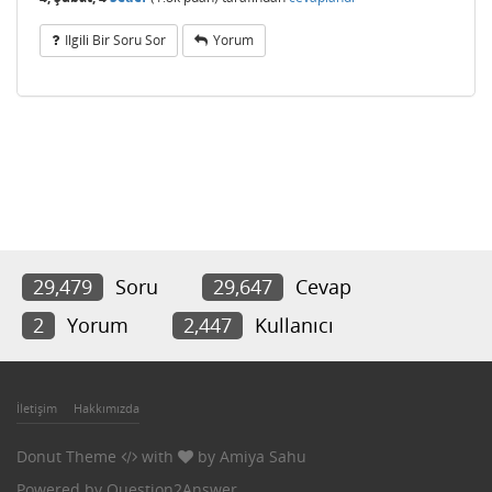
Ilgili Bir Soru Sor
Yorum
29,479
Soru
29,647
Cevap
2
Yorum
2,447
Kullanıcı
İletişim
Hakkımızda
Donut Theme
with
by
Amiya Sahu
Powered by
Question2Answer