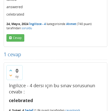
answered
celebrated
24, Mayıs, 2024
İngilizce - 4
kategorisinde
Ahmet
(
740
puan)
tarafından
soruldu
Cevap
1
cevap
0
oy
İngilizce - 4 dersi için bu sınav sorusunun
cevabı :
celebrated
4, Şubat, 4
Sedef
(
1.8k
puan)
tarafından
cevaplandı