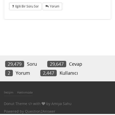
Ilgili Bir Soru Sor
Yorum
29,479
Soru
29,647
Cevap
2
Yorum
2,447
Kullanıcı
İletişim
Hakkımızda
Donut Theme
with
by
Amiya Sahu
Powered by
Question2Answer