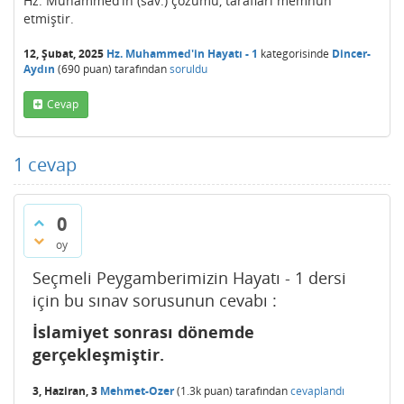
Hz. Muhammed’in (sav.) çözümü, tarafları memnun
etmiştir.
12, Şubat, 2025
Hz. Muhammed'in Hayatı - 1
kategorisinde
Dincer-
Aydın
(
690
puan)
tarafından
soruldu
Cevap
1
cevap
0
oy
Seçmeli Peygamberimizin Hayatı - 1 dersi
için bu sınav sorusunun cevabı :
İslamiyet sonrası dönemde
gerçekleşmiştir.
3, Haziran, 3
Mehmet-Ozer
(
1.3k
puan)
tarafından
cevaplandı