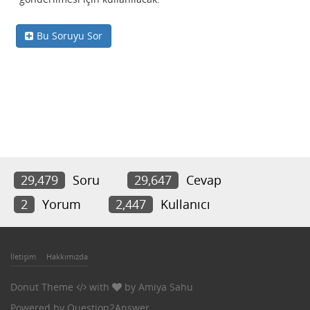
Bu Soruyu Sor
29,479
Soru
29,647
Cevap
2
Yorum
2,447
Kullanıcı
İletişim
Hakkımızda
Donut Theme
with
by
Amiya Sahu
Powered by
Question2Answer