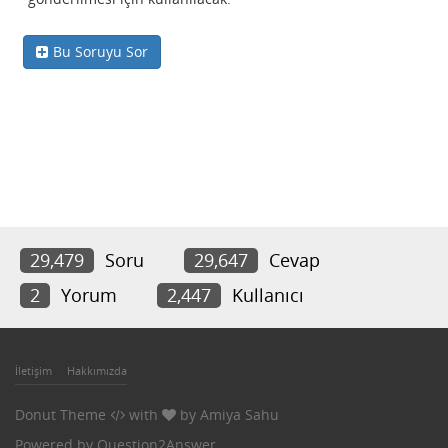
Bu Soruyu Sor
29,479
Soru
29,647
Cevap
2
Yorum
2,447
Kullanıcı
İletişim
Hakkımızda
Donut Theme
with
by
Amiya Sahu
Powered by
Question2Answer