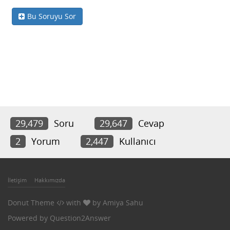
Bu Soruyu Sor
29,479
Soru
29,647
Cevap
2
Yorum
2,447
Kullanıcı
İletişim
Hakkımızda
Donut Theme
with
by
Amiya Sahu
Powered by
Question2Answer