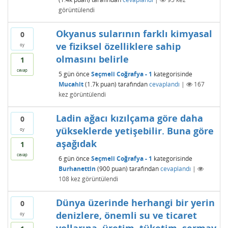
görüntülendi
Okyanus sularının farklı kimyasal
0
ve fiziksel özelliklere sahip
oy
olmasını belirle
1
cevap
5 gün
önce
Seçmeli Coğrafya - 1
kategorisinde
Mucahit
(
1.7k
puan)
tarafından
cevaplandı
|
167
kez görüntülendi
Ladin ağacı kızılçama göre daha
0
yükseklerde yetişebilir. Buna göre
oy
aşağıdak
1
cevap
6 gün
önce
Seçmeli Coğrafya - 1
kategorisinde
Burhanettin
(
900
puan)
tarafından
cevaplandı
|
108
kez görüntülendi
Dünya üzerinde herhangi bir yerin
0
denizlere, önemli su ve ticaret
oy