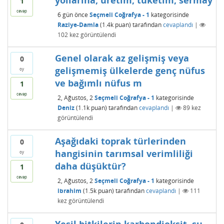
yollarına, üretim, tüketim, sermay
1
cevap
6 gün
önce
Seçmeli Coğrafya - 1
kategorisinde
Raziye-Damla
(
1.4k
puan)
tarafından
cevaplandı
|
102
kez görüntülendi
Genel olarak az gelişmiş veya
0
gelişmemiş ülkelerde genç nüfus
oy
ve bağımlı nüfus m
1
cevap
2, Ağustos, 2
Seçmeli Coğrafya - 1
kategorisinde
Deniz
(
1.1k
puan)
tarafından
cevaplandı
|
89
kez
görüntülendi
Aşağıdaki toprak türlerinden
0
hangisinin tarımsal verimliliği
oy
daha düşüktür?
1
cevap
2, Ağustos, 2
Seçmeli Coğrafya - 1
kategorisinde
ibrahim
(
1.5k
puan)
tarafından
cevaplandı
|
111
kez görüntülendi