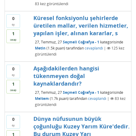
83
kez görüntülendi
Küresel fonksiyonlu şehirlerde
0
üretilen mallar, verilen hizmetler,
oy
yapılan işler, alınan kararlar, s
1
cevap
27, Temmuz, 27
Seçmeli Coğrafya - 1
kategorisinde
Metin
(
1.5k
puan)
tarafından
cevaplandı
|
125
kez
görüntülendi
Aşağıdakilerden hangisi
0
tükenmeyen doğal
oy
kaynaklardandır?
1
cevap
27, Temmuz, 27
Seçmeli Coğrafya - 1
kategorisinde
Meltem
(
1.7k
puan)
tarafından
cevaplandı
|
83
kez
görüntülendi
Dünya nüfusunun büyük
0
çoğunluğu Kuzey Yarım Küre'dedir.
oy
Bu durum Kuzey Yarı
1