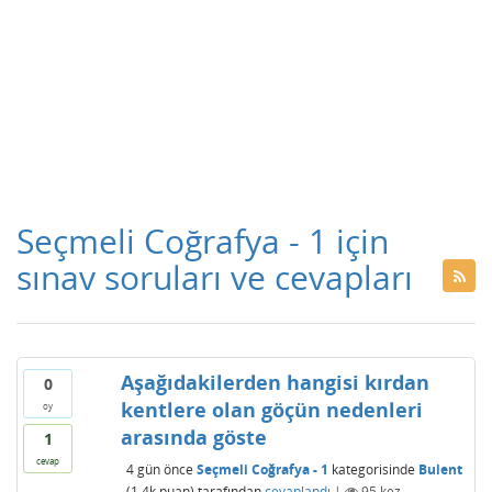
Seçmeli Coğrafya - 1 için
sınav soruları ve cevapları
Aşağıdakilerden hangisi kırdan
0
kentlere olan göçün nedenleri
oy
arasında göste
1
cevap
4 gün
önce
Seçmeli Coğrafya - 1
kategorisinde
Bulent
(
1.4k
puan)
tarafından
cevaplandı
|
95
kez