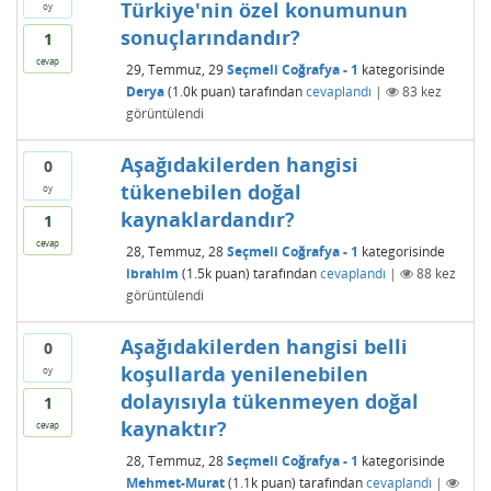
Türkiye'nin özel konumunun
oy
sonuçlarındandır?
1
cevap
29, Temmuz, 29
Seçmeli Coğrafya - 1
kategorisinde
Derya
(
1.0k
puan)
tarafından
cevaplandı
|
83
kez
görüntülendi
Aşağıdakilerden hangisi
0
tükenebilen doğal
oy
kaynaklardandır?
1
cevap
28, Temmuz, 28
Seçmeli Coğrafya - 1
kategorisinde
ibrahim
(
1.5k
puan)
tarafından
cevaplandı
|
88
kez
görüntülendi
Aşağıdakilerden hangisi belli
0
koşullarda yenilenebilen
oy
dolayısıyla tükenmeyen doğal
1
kaynaktır?
cevap
28, Temmuz, 28
Seçmeli Coğrafya - 1
kategorisinde
Mehmet-Murat
(
1.1k
puan)
tarafından
cevaplandı
|