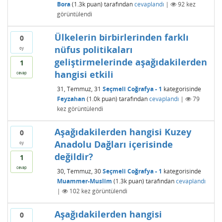
Bora
(
1.3k
puan)
tarafından
cevaplandı
|
92
kez
görüntülendi
Ülkelerin birbirlerinden farklı
0
nüfus politikaları
oy
geliştirmelerinde aşağıdakilerden
1
hangisi etkili
cevap
31, Temmuz, 31
Seçmeli Coğrafya - 1
kategorisinde
Feyzahan
(
1.0k
puan)
tarafından
cevaplandı
|
79
kez görüntülendi
Aşağıdakilerden hangisi Kuzey
0
Anadolu Dağları içerisinde
oy
değildir?
1
cevap
30, Temmuz, 30
Seçmeli Coğrafya - 1
kategorisinde
Muammer-Muslim
(
1.3k
puan)
tarafından
cevaplandı
|
102
kez görüntülendi
Aşağıdakilerden hangisi
0