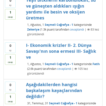
Yeşil bitkilerin karbondioksit, su
0
ve güneşten aldıkları ışığın
oy
yardımı ile besin ve oksijen
1
üretmes
cevap
1, Ağustos, 1
Seçmeli Coğrafya - 1
kategorisinde
Zekeriya
(
1.3k
puan)
tarafından
cevaplandı
|
83
kez
görüntülendi
I- Ekonomik krizler II- 2. Dünya
0
Savaşı'nın sona ermesi III- Sağlık
oy
ve
1
cevap
1, Ağustos, 1
Seçmeli Coğrafya - 1
kategorisinde
Fatih
(
2.6k
puan)
tarafından
cevaplandı
|
105
kez
görüntülendi
Aşağıdakilerden hangisi
0
başkalaşım kayaçlarından
oy
değildir?
1
cevap
31, Temmuz, 31
Seçmeli Coğrafya - 1
kategorisinde