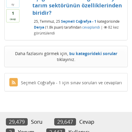
tarım sektörünün özelliklerinden
oy
biridir?
1
cevap
25, Temmuz, 25
Seçmeli Coğrafya - 1
kategorisinde
Derya
(
1.8k
puan)
tarafından
cevaplandı
|
82
kez
görüntülendi
Daha fazlasını görmek için,
bu kategorideki sorular
tıklayınız.
Seçmeli Coğrafya - 1 için sınav soruları ve cevapları
29,479
Soru
29,647
Cevap