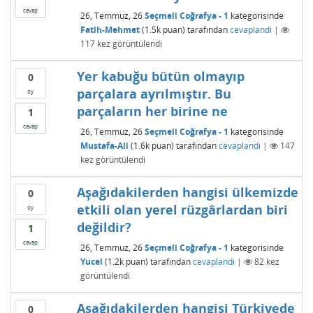
cevap
26, Temmuz, 26
Seçmeli Coğrafya - 1
kategorisinde
Fatih-Mehmet
(
1.5k
puan)
tarafından
cevaplandı
|
117
kez görüntülendi
Yer kabuğu bütün olmayıp
0
parçalara ayrılmıştır. Bu
oy
parçaların her birine ne
1
cevap
26, Temmuz, 26
Seçmeli Coğrafya - 1
kategorisinde
Mustafa-Ali
(
1.6k
puan)
tarafından
cevaplandı
|
147
kez görüntülendi
Aşağıdakilerden hangisi ülkemizde
0
etkili olan yerel rüzgârlardan biri
oy
değildir?
1
cevap
26, Temmuz, 26
Seçmeli Coğrafya - 1
kategorisinde
Yucel
(
1.2k
puan)
tarafından
cevaplandı
|
82
kez
görüntülendi
Aşağıdakilerden hangisi Türkiyede
0