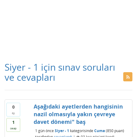
Siyer - 1 için sınav soruları
ve cevapları
Aşağıdaki ayetlerden hangisinin
0
nazil olmasıyla yakın çevreye
oy
davet dönemi" baş
1
cevap
1 gün
önce
Siyer - 1
kategorisinde
Cuma
(
850
puan)
tarafından
cevaplandı
|
93
kez görüntülendi