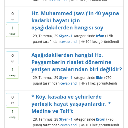
Hz. Muhammed (sav.)'in 40 yaşına
0
kadarki hayatı için
oy
aşağıdakilerden hangisi söy
1
cevap
29, Temmuz, 29
Siyer - 1
kategorisinde
irfan
(
1.5k
puan)
tarafından
cevaplandı
|
104
kez görüntülendi
Aşağıdakilerden hangisi Hz.
0
Peygamberin risalet dönemine
oy
yetişen amcalarından biri değildir?
1
cevap
29, Temmuz, 29
Siyer - 1
kategorisinde
Ekin
(
970
puan)
tarafından
cevaplandı
|
91
kez görüntülendi
* Köy, kasaba ve şehirlerde
0
yerleşik hayat yaşayanlardır. *
oy
Medine ve Taif't
1
cevap
28, Temmuz, 28
Siyer - 1
kategorisinde
Ercan
(
790
puan)
tarafından
cevaplandı
|
101
kez görüntülendi