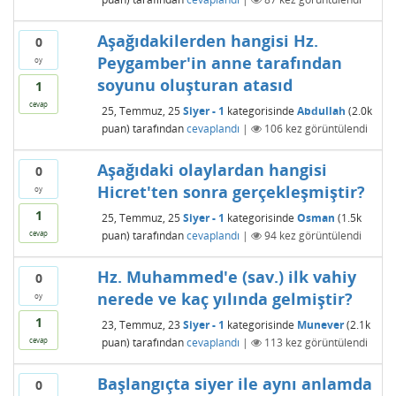
Aşağıdakilerden hangisi Hz.
0
Peygamber'in anne tarafından
oy
soyunu oluşturan atasıd
1
cevap
25, Temmuz, 25
Siyer - 1
kategorisinde
Abdullah
(
2.0k
puan)
tarafından
cevaplandı
|
106
kez görüntülendi
Aşağıdaki olaylardan hangisi
0
Hicret'ten sonra gerçekleşmiştir?
oy
1
25, Temmuz, 25
Siyer - 1
kategorisinde
Osman
(
1.5k
puan)
tarafından
cevaplandı
|
94
kez görüntülendi
cevap
Hz. Muhammed'e (sav.) ilk vahiy
0
nerede ve kaç yılında gelmiştir?
oy
1
23, Temmuz, 23
Siyer - 1
kategorisinde
Munever
(
2.1k
puan)
tarafından
cevaplandı
|
113
kez görüntülendi
cevap
Başlangıçta siyer ile aynı anlamda
0