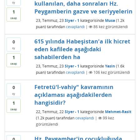
kullanılan, daha sonraları Hz.
oy
Peygamberin gazve ve seriyyelerin
1
cevap
23, Temmuz, 23
Siyer - 1
kategorisinde
Musa
(
1.2k
puan)
tarafından
cevaplandı
|
86
kez görüntülendi
615 yılında Habeşistan'a ilk hicret
0
eden kafilede aşağıdaki
oy
sahabilerden ha
1
cevap
23, Temmuz, 23
Siyer - 1
kategorisinde
Yasin
(
1.6k
puan)
tarafından
cevaplandı
|
106
kez görüntülendi
Fetretü'l-vahiy" kavramının
0
açıklaması aşağıdakilerden
oy
hangisidir?
1
cevap
22, Temmuz, 22
Siyer - 1
kategorisinde
Mehmet-Rasit
(
1.2k
puan)
tarafından
cevaplandı
|
99
kez
görüntülendi
Hz. Peygamber'in çocukluğuyla
0