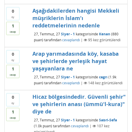
Aşağıdakilerden hangisi Mekkeli
0
müşriklerin İslam'ı
oy
reddetmelerinin nedenle
1
cevap
27, Temmuz, 27
Siyer - 1
kategorisinde
Kenan
(
880
puan)
tarafından
cevaplandı
|
95
kez görüntülendi
Arap yarımadasında köy, kasaba
0
ve şehirlerde yerleşik hayat
oy
yaşayanlara ne
1
cevap
27, Temmuz, 27
Siyer - 1
kategorisinde
cagrı
(
1.9k
puan)
tarafından
cevaplandı
|
148
kez görüntülendi
Hicaz bölgesindedir. Güvenli şehir"
0
ve şehirlerin anası (ümmü'l-kura)"
oy
diye de
1
cevap
27, Temmuz, 27
Siyer - 1
kategorisinde
Sabri-Sefa
(
1.0k
puan)
tarafından
cevaplandı
|
107
kez
görüntülendi