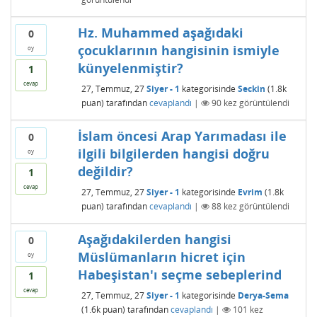
Hz. Muhammed aşağıdaki
0
çocuklarının hangisinin ismiyle
oy
künyelenmiştir?
1
cevap
27, Temmuz, 27
Siyer - 1
kategorisinde
Seckin
(
1.8k
puan)
tarafından
cevaplandı
|
90
kez görüntülendi
İslam öncesi Arap Yarımadası ile
0
ilgili bilgilerden hangisi doğru
oy
değildir?
1
cevap
27, Temmuz, 27
Siyer - 1
kategorisinde
Evrim
(
1.8k
puan)
tarafından
cevaplandı
|
88
kez görüntülendi
Aşağıdakilerden hangisi
0
Müslümanların hicret için
oy
Habeşistan'ı seçme sebeplerind
1
cevap
27, Temmuz, 27
Siyer - 1
kategorisinde
Derya-Sema
(
1.6k
puan)
tarafından
cevaplandı
|
101
kez