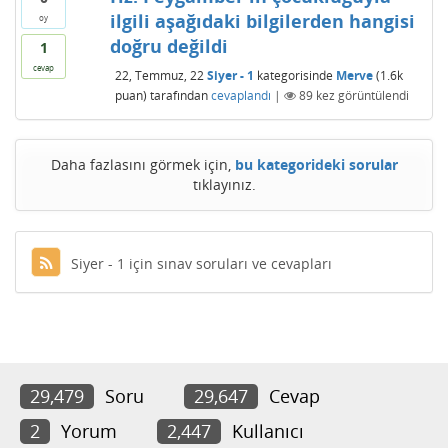
ilgili aşağıdaki bilgilerden hangisi
oy
doğru değildi
1
cevap
22, Temmuz, 22
Siyer - 1
kategorisinde
Merve
(
1.6k
puan)
tarafından
cevaplandı
|
89
kez görüntülendi
Daha fazlasını görmek için,
bu kategorideki sorular
tıklayınız.
Siyer - 1 için sınav soruları ve cevapları
29,479
Soru
29,647
Cevap
2
Yorum
2,447
Kullanıcı