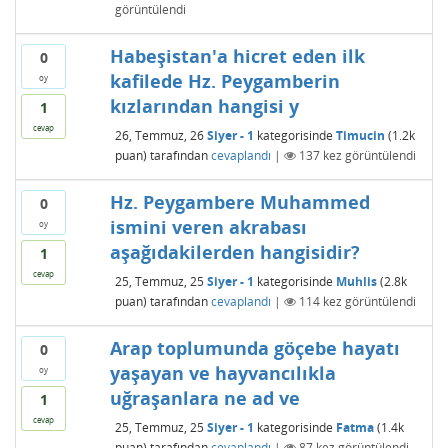
görüntülendi
Habeşistan'a hicret eden ilk
0
kafilede Hz. Peygamberin
oy
kızlarından hangisi y
1
cevap
26, Temmuz, 26
Siyer - 1
kategorisinde
Timucin
(
1.2k
puan)
tarafından
cevaplandı
|
137
kez görüntülendi
Hz. Peygambere Muhammed
0
ismini veren akrabası
oy
aşağıdakilerden hangisidir?
1
cevap
25, Temmuz, 25
Siyer - 1
kategorisinde
Muhlis
(
2.8k
puan)
tarafından
cevaplandı
|
114
kez görüntülendi
Arap toplumunda göçebe hayatı
0
yaşayan ve hayvancılıkla
oy
uğraşanlara ne ad ve
1
cevap
25, Temmuz, 25
Siyer - 1
kategorisinde
Fatma
(
1.4k
puan)
tarafından
cevaplandı
|
87
kez görüntülendi