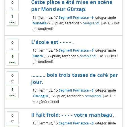
Cette pièce a été mise en scène
0
par Monsieur Gürzap.
oy
1
17, Temmuz, 17
Seçmeli Fransızca - 6
kategorisinde
Mustafa
(
950
puan)
tarafından
cevaplandı
|
109
kez
cevap
görüntülendi
L'école est - - - - .
0
oy
16, Temmuz, 16
Seçmeli Fransızca - 6
kategorisinde
Kubra
(
1.7k
puan)
tarafından
cevaplandı
|
111
kez
1
görüntülendi
cevap
.......... bois trois tasses de café par
0
jour.
oy
1
15, Temmuz, 15
Seçmeli Fransızca - 6
kategorisinde
Yurdagul
(
1.2k
puan)
tarafından
cevaplandı
|
135
cevap
kez görüntülendi
Il fait froid: - - - - votre manteau.
0
oy
15, Temmuz, 15
Seçmeli Fransızca - 6
kategorisinde