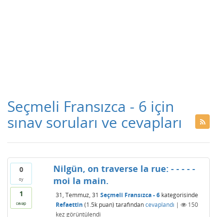
Seçmeli Fransızca - 6 için
sınav soruları ve cevapları
Nilgün, on traverse la rue: - - - - -
0
moi la main.
oy
1
31, Temmuz, 31
Seçmeli Fransızca - 6
kategorisinde
Refaettin
(
1.5k
puan)
tarafından
cevaplandı
|
150
cevap
kez görüntülendi