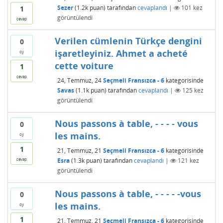
Sezer
(
1.2k
puan)
tarafından
cevaplandı
|
101
kez
1
görüntülendi
cevap
Verilen cümlenin Türkçe dengini
0
işaretleyiniz. Ahmet a acheté
oy
cette voiture
1
cevap
24, Temmuz, 24
Seçmeli Fransızca - 6
kategorisinde
Savas
(
1.1k
puan)
tarafından
cevaplandı
|
125
kez
görüntülendi
Nous passons à table, - - - - vous
0
les mains.
oy
1
21, Temmuz, 21
Seçmeli Fransızca - 6
kategorisinde
Esra
(
1.3k
puan)
tarafından
cevaplandı
|
121
kez
cevap
görüntülendi
Nous passons à table, - - - - -vous
0
les mains.
oy
1
21, Temmuz, 21
Seçmeli Fransızca - 6
kategorisinde