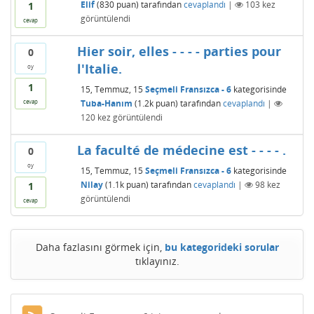
Elif
(
830
puan)
tarafından
cevaplandı
|
103
kez
1
görüntülendi
cevap
Hier soir, elles - - - - parties pour
0
l'Italie.
oy
1
15, Temmuz, 15
Seçmeli Fransızca - 6
kategorisinde
Tuba-Hanım
(
1.2k
puan)
tarafından
cevaplandı
|
cevap
120
kez görüntülendi
La faculté de médecine est - - - - .
0
oy
15, Temmuz, 15
Seçmeli Fransızca - 6
kategorisinde
Nilay
(
1.1k
puan)
tarafından
cevaplandı
|
98
kez
1
görüntülendi
cevap
Daha fazlasını görmek için,
bu kategorideki sorular
tıklayınız.