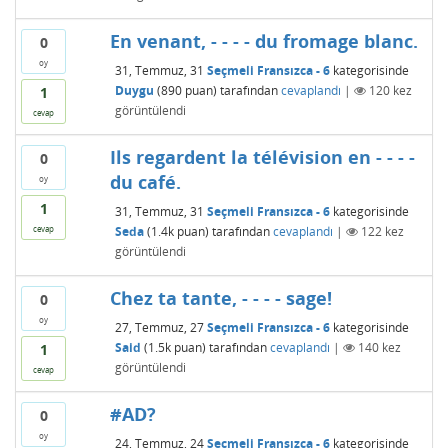
En venant, - - - - du fromage blanc.
0
oy
31, Temmuz, 31
Seçmeli Fransızca - 6
kategorisinde
Duygu
(
890
puan)
tarafından
cevaplandı
|
120
kez
1
görüntülendi
cevap
Ils regardent la télévision en - - - -
0
du café.
oy
1
31, Temmuz, 31
Seçmeli Fransızca - 6
kategorisinde
Seda
(
1.4k
puan)
tarafından
cevaplandı
|
122
kez
cevap
görüntülendi
Chez ta tante, - - - - sage!
0
oy
27, Temmuz, 27
Seçmeli Fransızca - 6
kategorisinde
Said
(
1.5k
puan)
tarafından
cevaplandı
|
140
kez
1
görüntülendi
cevap
#AD?
0
oy
24, Temmuz, 24
Seçmeli Fransızca - 6
kategorisinde