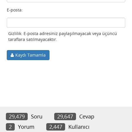
E-posta:
Gizlilik: E-posta adresiniz paylaşılmayacak veya üçüncü
taraflara satılmayacaktır.
Kaydı Tamamla
29,479
Soru
29,647
Cevap
2
Yorum
2,447
Kullanıcı