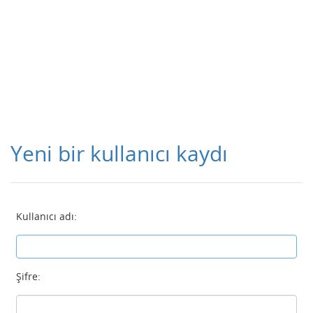
Yeni bir kullanıcı kaydı
Kullanıcı adı:
Şifre: