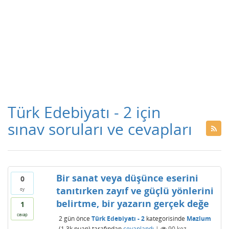
Türk Edebiyatı - 2 için
sınav soruları ve cevapları
Bir sanat veya düşünce eserini
0
tanıtırken zayıf ve güçlü yönlerini
oy
belirtme, bir yazarın gerçek değe
1
cevap
2 gün
önce
Türk Edebiyatı - 2
kategorisinde
Mazlum
(
1.3k
puan)
tarafından
cevaplandı
|
90
kez