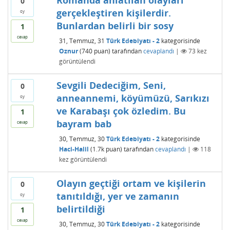
Romanda anlatılan olayları
0
gerçekleştiren kişilerdir.
oy
Bunlardan belirli bir sosy
1
cevap
31, Temmuz, 31
Türk Edebiyatı - 2
kategorisinde
Oznur
(
740
puan)
tarafından
cevaplandı
|
73
kez
görüntülendi
Sevgili Dedeciğim, Seni,
0
anneannemi, köyümüzü, Sarıkızı
oy
ve Karabaşı çok özledim. Bu
1
bayram bab
cevap
30, Temmuz, 30
Türk Edebiyatı - 2
kategorisinde
Haci-Halil
(
1.7k
puan)
tarafından
cevaplandı
|
118
kez görüntülendi
Olayın geçtiği ortam ve kişilerin
0
tanıtıldığı, yer ve zamanın
oy
belirtildiği
1
cevap
30, Temmuz, 30
Türk Edebiyatı - 2
kategorisinde