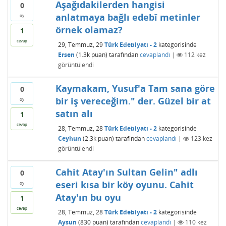
Aşağıdakilerden hangisi
0
anlatmaya bağlı edebî metinler
oy
örnek olamaz?
1
cevap
29, Temmuz, 29
Türk Edebiyatı - 2
kategorisinde
Ersen
(
1.3k
puan)
tarafından
cevaplandı
|
112
kez
görüntülendi
Kaymakam, Yusuf'a Tam sana göre
0
bir iş vereceğim." der. Güzel bir at
oy
satın alı
1
cevap
28, Temmuz, 28
Türk Edebiyatı - 2
kategorisinde
Ceyhun
(
2.3k
puan)
tarafından
cevaplandı
|
123
kez
görüntülendi
Cahit Atay'ın Sultan Gelin" adlı
0
eseri kısa bir köy oyunu. Cahit
oy
Atay'ın bu oyu
1
cevap
28, Temmuz, 28
Türk Edebiyatı - 2
kategorisinde
Aysun
(
830
puan)
tarafından
cevaplandı
|
110
kez