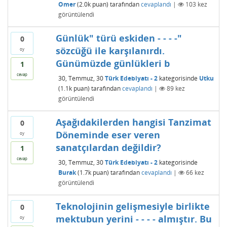
Omer
(
2.0k
puan)
tarafından
cevaplandı
|
103
kez
görüntülendi
Günlük" türü eskiden - - - -"
0
sözcüğü ile karşılanırdı.
oy
Günümüzde günlükleri b
1
cevap
30, Temmuz, 30
Türk Edebiyatı - 2
kategorisinde
Utku
(
1.1k
puan)
tarafından
cevaplandı
|
89
kez
görüntülendi
Aşağıdakilerden hangisi Tanzimat
0
Döneminde eser veren
oy
sanatçılardan değildir?
1
cevap
30, Temmuz, 30
Türk Edebiyatı - 2
kategorisinde
Burak
(
1.7k
puan)
tarafından
cevaplandı
|
66
kez
görüntülendi
Teknolojinin gelişmesiyle birlikte
0
mektubun yerini - - - - almıştır. Bu
oy