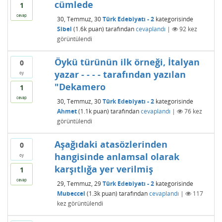
cümlede
1
cevap
30, Temmuz, 30
Türk Edebiyatı - 2
kategorisinde
Sibel
(
1.6k
puan)
tarafından
cevaplandı
|
92
kez
görüntülendi
Öykü türünün ilk örneği, İtalyan
0
yazar - - - - tarafından yazılan
oy
"Dekamero
1
cevap
30, Temmuz, 30
Türk Edebiyatı - 2
kategorisinde
Ahmet
(
1.1k
puan)
tarafından
cevaplandı
|
76
kez
görüntülendi
Aşağıdaki atasözlerinden
0
hangisinde anlamsal olarak
oy
karşıtlığa yer verilmiş
1
cevap
29, Temmuz, 29
Türk Edebiyatı - 2
kategorisinde
Mubeccel
(
1.3k
puan)
tarafından
cevaplandı
|
117
kez görüntülendi