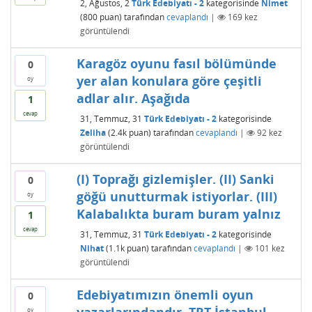
2, Ağustos, 2
Türk Edebiyatı - 2
kategorisinde
Nimet
(
800
puan)
tarafından
cevaplandı
|
169
kez
görüntülendi
Karagöz oyunu fasıl bölümünde
0
yer alan konulara göre çeşitli
oy
adlar alır. Aşağıda
1
cevap
31, Temmuz, 31
Türk Edebiyatı - 2
kategorisinde
Zeliha
(
2.4k
puan)
tarafından
cevaplandı
|
92
kez
görüntülendi
(I) Toprağı gizlemişler. (II) Sanki
0
göğü unutturmak istiyorlar. (III)
oy
Kalabalıkta buram buram yalnız
1
cevap
31, Temmuz, 31
Türk Edebiyatı - 2
kategorisinde
Nihat
(
1.1k
puan)
tarafından
cevaplandı
|
101
kez
görüntülendi
Edebiyatımızın önemli oyun
0
oy