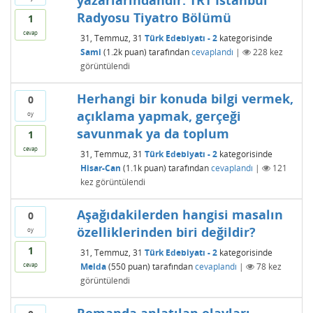
yazarlarındandır. TRT İstanbul
Radyosu Tiyatro Bölümü
1
cevap
31, Temmuz, 31
Türk Edebiyatı - 2
kategorisinde
Sami
(
1.2k
puan)
tarafından
cevaplandı
|
228
kez
görüntülendi
Herhangi bir konuda bilgi vermek,
0
açıklama yapmak, gerçeği
oy
savunmak ya da toplum
1
cevap
31, Temmuz, 31
Türk Edebiyatı - 2
kategorisinde
Hisar-Can
(
1.1k
puan)
tarafından
cevaplandı
|
121
kez görüntülendi
Aşağıdakilerden hangisi masalın
0
özelliklerinden biri değildir?
oy
1
31, Temmuz, 31
Türk Edebiyatı - 2
kategorisinde
Melda
(
550
puan)
tarafından
cevaplandı
|
78
kez
cevap
görüntülendi