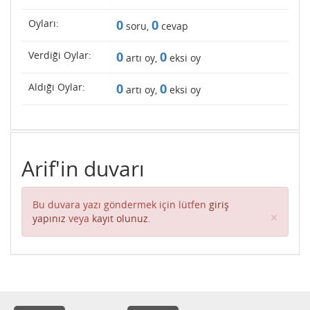
Oyları:
0
0
soru,
cevap
Verdiği Oylar:
0
0
artı oy,
eksi oy
Aldığı Oylar:
0
0
artı oy,
eksi oy
Arif'in duvarı
Bu duvara yazı göndermek için lütfen
giriş
Clos
×
yapınız
veya
kayıt olunuz
.