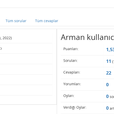
Tüm sorular
Tüm cevaplar
Arman kullanıcıs
k, 2022)
cı
Puanları:
1,5
Soruları:
11
(
Cevapları:
22
Yorumları:
0
Oyları:
0
so
Verdiği Oylar:
0
art