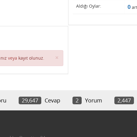
Aldığı Oylar:
0
art
Close
×
ınız
veya
kayıt olunuz
.
ru
29,647
Cevap
2
Yorum
2,447