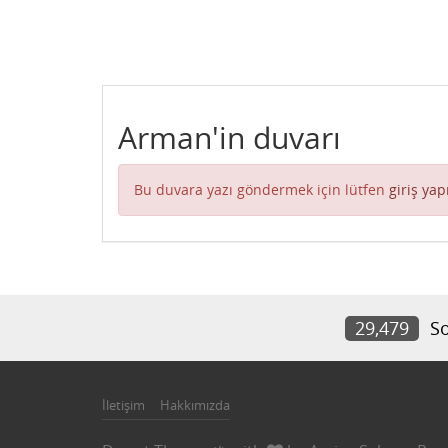
Arman'in duvarı
Bu duvara yazı göndermek için lütfen
giriş yap
29,479
So
İletişim
Hakkımızda