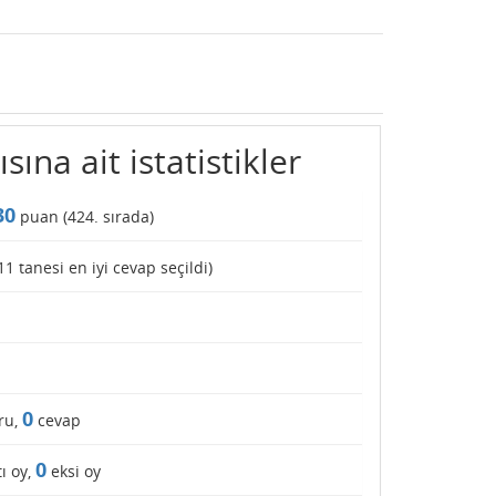
ına ait istatistikler
30
puan (
424
. sırada)
11
tanesi en iyi cevap seçildi)
0
ru,
cevap
0
ı oy,
eksi oy