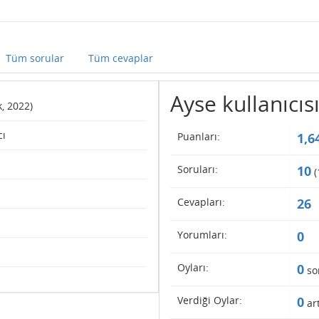
Tüm sorular
Tüm cevaplar
Ayse kullanıcısı
k, 2022)
cı
Puanları:
1,6
Soruları:
10
(
Cevapları:
26
Yorumları:
0
Oyları:
0
so
Verdiği Oylar:
0
art