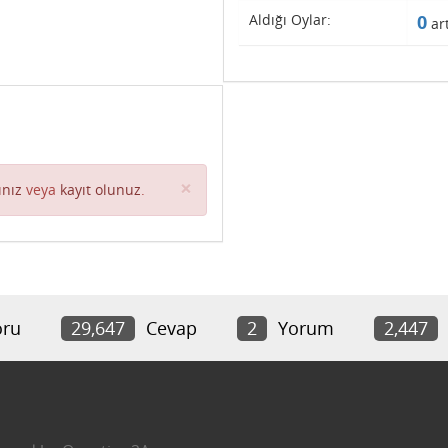
Aldığı Oylar:
0
art
Close
×
ınız
veya
kayıt olunuz
.
ru
29,647
Cevap
2
Yorum
2,447