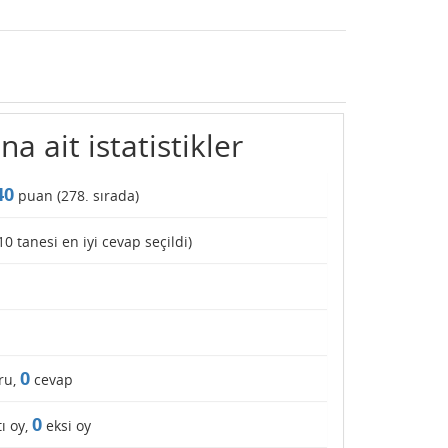
na ait istatistikler
40
puan (
278
. sırada)
10
tanesi en iyi cevap seçildi)
0
ru,
cevap
0
ı oy,
eksi oy