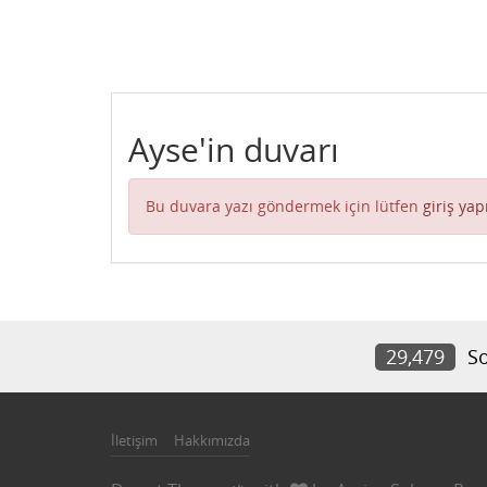
Ayse'in duvarı
Bu duvara yazı göndermek için lütfen
giriş yap
29,479
So
İletişim
Hakkımızda