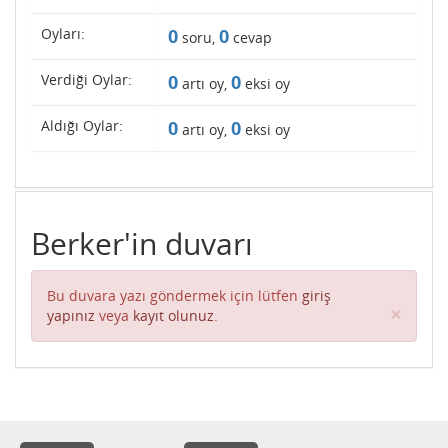
Oyları:
0
0
soru,
cevap
Verdiği Oylar:
0
0
artı oy,
eksi oy
Aldığı Oylar:
0
0
artı oy,
eksi oy
Berker'in duvarı
Bu duvara yazı göndermek için lütfen
giriş
Clos
×
yapınız
veya
kayıt olunuz
.