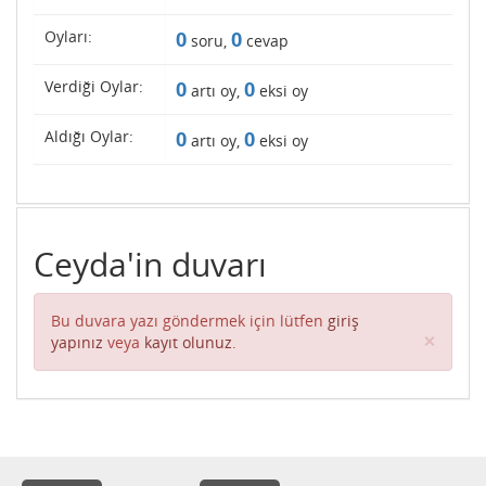
Oyları:
0
0
soru,
cevap
Verdiği Oylar:
0
0
artı oy,
eksi oy
Aldığı Oylar:
0
0
artı oy,
eksi oy
Ceyda'in duvarı
Bu duvara yazı göndermek için lütfen
giriş
Clos
×
yapınız
veya
kayıt olunuz
.