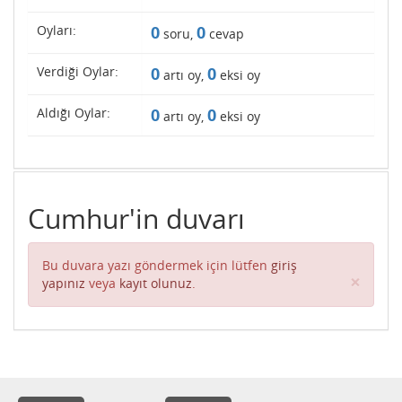
Oyları:
0
0
soru,
cevap
Verdiği Oylar:
0
0
artı oy,
eksi oy
Aldığı Oylar:
0
0
artı oy,
eksi oy
Cumhur'in duvarı
Bu duvara yazı göndermek için lütfen
giriş
Clos
×
yapınız
veya
kayıt olunuz
.