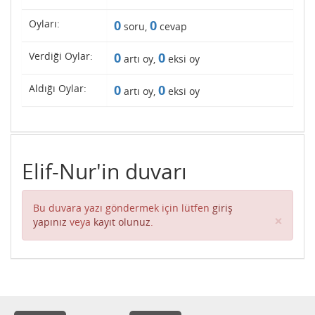
Oyları:
0
0
soru,
cevap
Verdiği Oylar:
0
0
artı oy,
eksi oy
Aldığı Oylar:
0
0
artı oy,
eksi oy
Elif-Nur'in duvarı
Bu duvara yazı göndermek için lütfen
giriş
Clos
×
yapınız
veya
kayıt olunuz
.