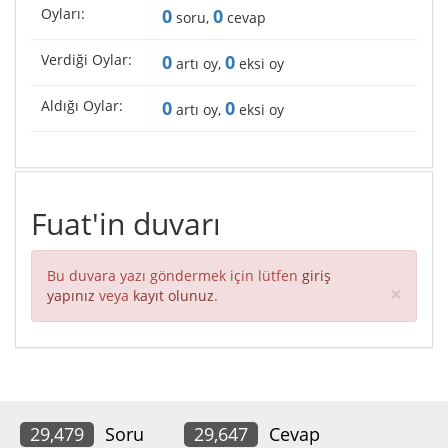
Oyları:
0
0
soru,
cevap
Verdiği Oylar:
0
0
artı oy,
eksi oy
Aldığı Oylar:
0
0
artı oy,
eksi oy
Fuat'in duvarı
Bu duvara yazı göndermek için lütfen
giriş
Clos
×
yapınız
veya
kayıt olunuz
.
29,479
Soru
29,647
Cevap