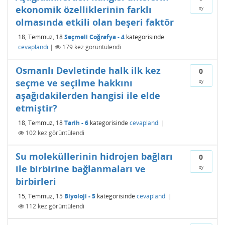
ekonomik özelliklerinin farklı
oy
olmasında etkili olan beşeri faktör
18, Temmuz, 18
Seçmeli Coğrafya - 4
kategorisinde
cevaplandı
|
179
kez görüntülendi
Osmanlı Devletinde halk ilk kez
0
seçme ve seçilme hakkını
oy
aşağıdakilerden hangisi ile elde
etmiştir?
18, Temmuz, 18
Tarih - 6
kategorisinde
cevaplandı
|
102
kez görüntülendi
Su moleküllerinin hidrojen bağları
0
ile birbirine bağlanmaları ve
oy
birbirleri
15, Temmuz, 15
Biyoloji - 5
kategorisinde
cevaplandı
|
112
kez görüntülendi