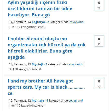
Aylin yaşadığı ilçenin fiziki
0
özelliklerini tanıtan bir ödev
oy
hazırlıyor. Buna gö
14, Temmuz, 14
Coğrafya - 2
kategorisinde
cevaplandı
|
117
kez görüntülendi
Canlılar âlemini oluşturan
0
organizmalar tek hücreli ya da çok
oy
hücreli olabilirler. Buna göre
aşağıda
13, Temmuz, 13
Biyoloji - 2
kategorisinde
cevaplandı
|
110
kez görüntülendi
I and my brother Ali have got
0
sports cars. My car is black, ............
oy
ca
12, Temmuz, 12
İngilizce - 1
kategorisinde
cevaplandı
|
110
kez görüntülendi