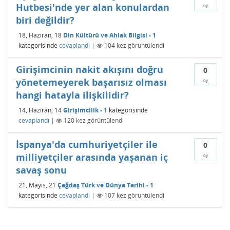
Hutbesi'nde yer alan konulardan
oy
biri değildir?
18, Haziran, 18
Din Kültürü ve Ahlak Bilgisi - 1
kategorisinde
cevaplandı
|
104
kez görüntülendi
Girişimcinin nakit akışını doğru
0
yönetemeyerek başarısız olması
oy
hangi hatayla ilişkilidir?
14, Haziran, 14
Girişimcilik - 1
kategorisinde
cevaplandı
|
120
kez görüntülendi
İspanya'da cumhuriyetçiler ile
0
milliyetçiler arasında yaşanan iç
oy
savaş sonu
21, Mayıs, 21
Çağdaş Türk ve Dünya Tarihi - 1
kategorisinde
cevaplandı
|
107
kez görüntülendi