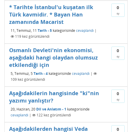
* Tarihte İstanbul'u kuşatan ilk
0
Türk kavmidir. * Bayan Han
oy
zamanında Macarist
11, Temmuz, 11
Tarih - 5
kategorisinde
cevaplandı
|
119
kez görüntülendi
Osmanlı Devleti'nin ekonomisi,
0
aşağıdaki hangi olaydan olumsuz
oy
etkilendiği için
5, Temmuz, 5
Tarih - 4
kategorisinde
cevaplandı
|
109
kez görüntülendi
Aşağıdakilerin hangisinde "ki"nin
0
yazımı yanlıştır?
oy
20, Haziran, 20
Dil ve Anlatım - 1
kategorisinde
cevaplandı
|
122
kez görüntülendi
Aşağıdakilerden hangisi Veda
0