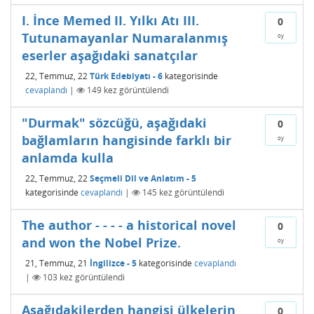
I. İnce Memed II. Yılkı Atı III.
0
Tutunamayanlar Numaralanmış
oy
eserler aşağıdaki sanatçılar
22, Temmuz, 22
Türk Edebiyatı - 6
kategorisinde
cevaplandı
|
149
kez görüntülendi
"Durmak" sözcüğü, aşağıdaki
0
bağlamların hangisinde farklı bir
oy
anlamda kulla
22, Temmuz, 22
Seçmeli Dil ve Anlatım - 5
kategorisinde
cevaplandı
|
145
kez görüntülendi
The author - - - - a historical novel
0
and won the Nobel Prize.
oy
21, Temmuz, 21
İngilizce - 5
kategorisinde
cevaplandı
|
103
kez görüntülendi
Aşağıdakilerden hangisi ülkelerin
0