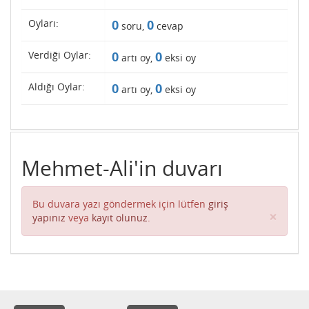
Oyları:
0
0
soru,
cevap
Verdiği Oylar:
0
0
artı oy,
eksi oy
Aldığı Oylar:
0
0
artı oy,
eksi oy
Mehmet-Ali'in duvarı
Bu duvara yazı göndermek için lütfen
giriş
Clos
×
yapınız
veya
kayıt olunuz
.