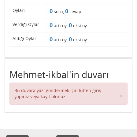
Oyları:
0
0
soru,
cevap
Verdiği Oylar:
0
0
artı oy,
eksi oy
Aldığı Oylar:
0
0
artı oy,
eksi oy
Mehmet-ikbal'in duvarı
Bu duvara yazı göndermek için lütfen
giriş
Clos
×
yapınız
veya
kayıt olunuz
.