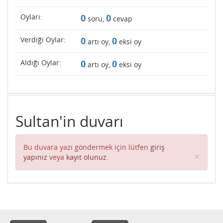
Oyları:
0
0
soru,
cevap
Verdiği Oylar:
0
0
artı oy,
eksi oy
Aldığı Oylar:
0
0
artı oy,
eksi oy
Sultan'in duvarı
Bu duvara yazı göndermek için lütfen
giriş
Clos
×
yapınız
veya
kayıt olunuz
.