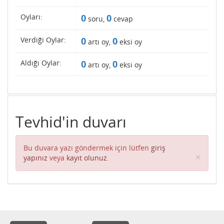
Oyları:
0
0
soru,
cevap
Verdiği Oylar:
0
0
artı oy,
eksi oy
Aldığı Oylar:
0
0
artı oy,
eksi oy
Tevhid'in duvarı
Bu duvara yazı göndermek için lütfen
giriş
Clos
×
yapınız
veya
kayıt olunuz
.