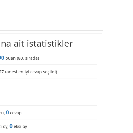
na ait istatistikler
90
puan (
80
. sırada)
27
tanesi en iyi cevap seçildi)
0
ru,
cevap
0
ı oy,
eksi oy