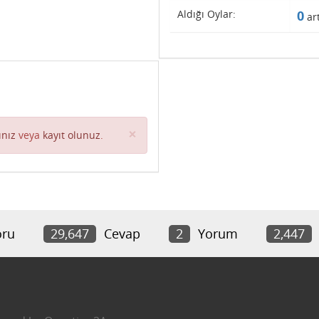
Aldığı Oylar:
0
art
Close
×
ınız
veya
kayıt olunuz
.
ru
29,647
Cevap
2
Yorum
2,447