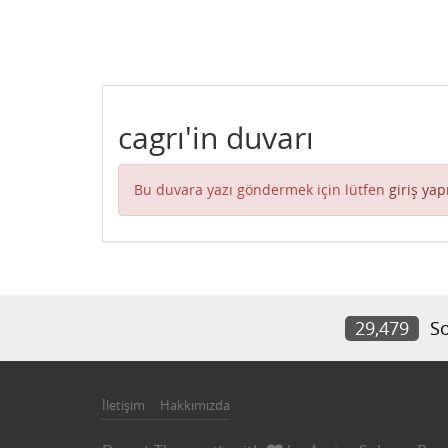
cagrı'in duvarı
Bu duvara yazı göndermek için lütfen
giriş yap
29,479
So
İletişim
Hakkımızda