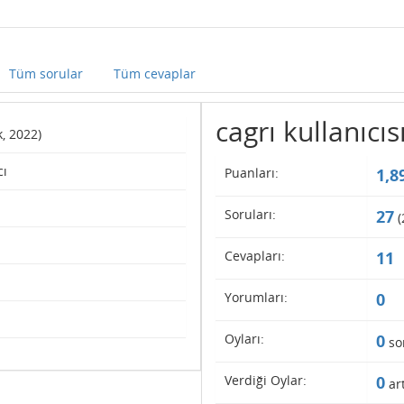
Tüm sorular
Tüm cevaplar
cagrı kullanıcısı
k, 2022)
cı
Puanları:
1,8
Soruları:
27
(
Cevapları:
11
Yorumları:
0
Oyları:
0
so
Verdiği Oylar:
0
art