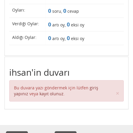
Oyları:
0
0
soru,
cevap
Verdiği Oylar:
0
0
artı oy,
eksi oy
Aldığı Oylar:
0
0
artı oy,
eksi oy
ihsan'in duvarı
Bu duvara yazı göndermek için lütfen
giriş
Clos
×
yapınız
veya
kayıt olunuz
.