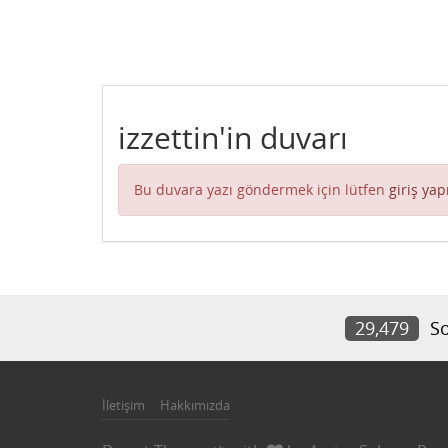
izzettin'in duvarı
Bu duvara yazı göndermek için lütfen
giriş yap
29,479
So
İletişim
Hakkımızda