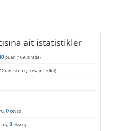
ısına ait istatistikler
40
puan (
109
. sırada)
22
tanesi en iyi cevap seçildi)
0
ru,
cevap
0
ı oy,
eksi oy