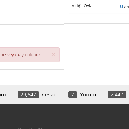
Aldığı Oylar:
0
art
Close
×
ınız
veya
kayıt olunuz
.
ru
29,647
Cevap
2
Yorum
2,447