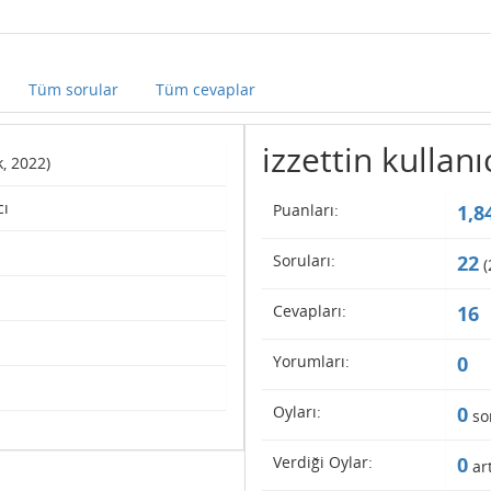
Tüm sorular
Tüm cevaplar
izzettin kullanıc
k, 2022)
cı
Puanları:
1,8
Soruları:
22
(
Cevapları:
16
Yorumları:
0
Oyları:
0
so
Verdiği Oylar:
0
art