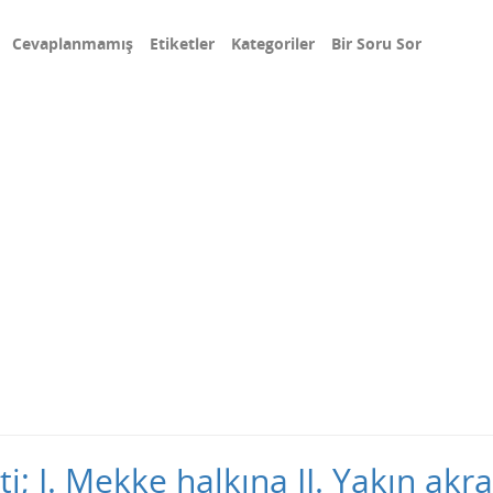
Cevaplanmamış
Etiketler
Kategoriler
Bir Soru Sor
I. Mekke halkına II. Yakın akrab