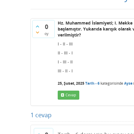
Hz. Muhammed İslamiyeti; I. Mekke ha
0
başlamıştır. Yukarıda karışık olarak 
oy
verilmiştir?
I - II - III
II - III - I
I - III - II
III - II - I
25, Şubat, 2025
Tarih - 6
kategorisinde
Ayse
Cevap
1
cevap