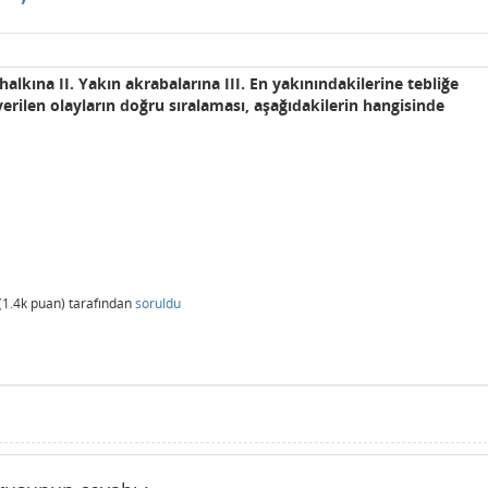
lkına II. Yakın akrabalarına III. En yakınındakilerine tebliğe
verilen olayların doğru sıralaması, aşağıdakilerin hangisinde
(
1.4k
puan)
tarafından
soruldu