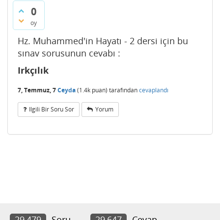
0
oy
Hz. Muhammed'in Hayatı - 2 dersi için bu
sınav sorusunun cevabı :
Irkçılık
7, Temmuz, 7
Ceyda
(
1.4k
puan)
tarafından
cevaplandı
Ilgili Bir Soru Sor
Yorum
29,479
Soru
29,647
Cevap