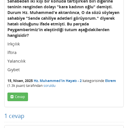
Sahabeden iki kişi bir konuda tartışırken biri diğerine
teninin renginden dolayı "kara kadının oğlu" demişti.
Durum Hz. Muhammed'e aktarılınca, O da sözü söyleyen
sahabiye "Sende cahiliye adetleri görüyorum." diyerek
hatalı olduğunu ifade etmişti. Bu parçada
Peygamberimiz'in eleştirdiği tutum aşağıdakilerden
hangisidir?
Irkçılık
İftira
Yalancılık
Gıybet
15, Nisan, 2025
Hz. Muhammed'in Hayatı - 2
kategorisinde
Ekrem
(
1.3k
puan)
tarafından
soruldu
Cevap
1
cevap