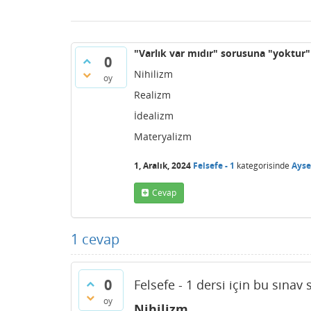
"Varlık var mıdır" sorusuna "yoktur"
0
Nihilizm
oy
Realizm
İdealizm
Materyalizm
1, Aralık, 2024
Felsefe - 1
kategorisinde
Ayse
Cevap
1
cevap
0
Felsefe - 1 dersi için bu sınav
oy
Nihilizm