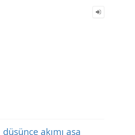
n düşünce akımı aşa