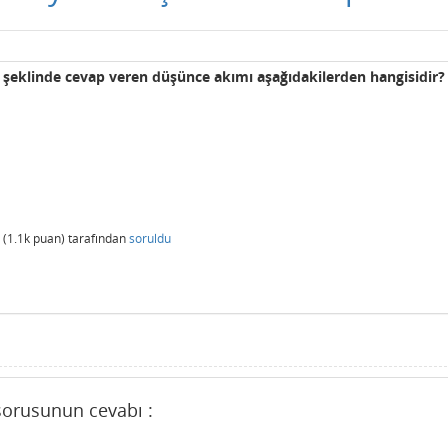
 şeklinde cevap veren düşünce akımı aşağıdakilerden hangisidir?
(
1.1k
puan)
tarafından
soruldu
 sorusunun cevabı :