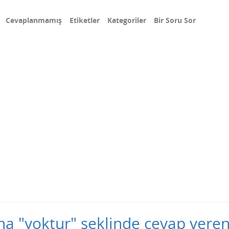
Cevaplanmamış
Etiketler
Kategoriler
Bir Soru Sor
una "yoktur" şeklinde cevap vere