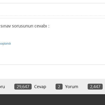
u sınav sorusunun cevabı :
vaplandı
ru
29,647
Cevap
2
Yorum
2,447