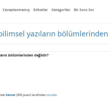
Cevaplanmamış
Etiketler
Kategoriler
Bir Soru Sor
ilimsel yazıların bölümlerinden 
ların bölümlerinden değildir?
inde
Sancar
(
990
puan)
tarafından
soruldu