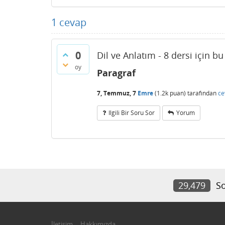
1
cevap
0
Dil ve Anlatım - 8 dersi için b
oy
Paragraf
7, Temmuz, 7
Emre
(
1.2k
puan)
tarafından
ce
Ilgili Bir Soru Sor
Yorum
29,479
So
İletişim
Hakkımızda