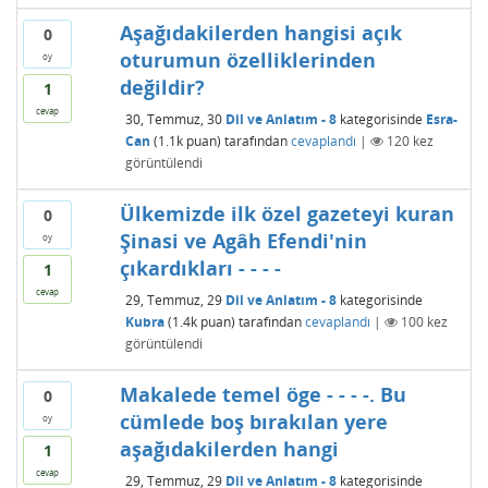
Aşağıdakilerden hangisi açık
0
oturumun özelliklerinden
oy
değildir?
1
cevap
30, Temmuz, 30
Dil ve Anlatım - 8
kategorisinde
Esra-
Can
(
1.1k
puan)
tarafından
cevaplandı
|
120
kez
görüntülendi
Ülkemizde ilk özel gazeteyi kuran
0
Şinasi ve Agâh Efendi'nin
oy
çıkardıkları - - - -
1
cevap
29, Temmuz, 29
Dil ve Anlatım - 8
kategorisinde
Kubra
(
1.4k
puan)
tarafından
cevaplandı
|
100
kez
görüntülendi
Makalede temel öge - - - -. Bu
0
cümlede boş bırakılan yere
oy
aşağıdakilerden hangi
1
cevap
29, Temmuz, 29
Dil ve Anlatım - 8
kategorisinde