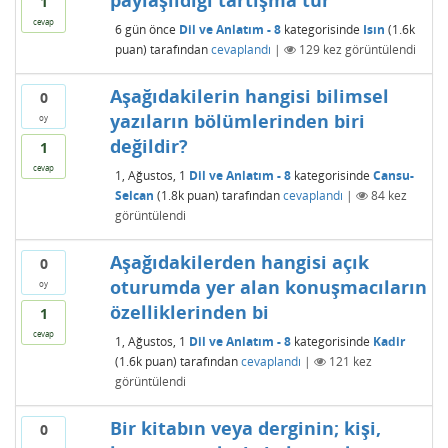
paylaşıldığı tartışma tür
1
cevap
6 gün
önce
Dil ve Anlatım - 8
kategorisinde
Isın
(
1.6k
puan)
tarafından
cevaplandı
|
129
kez görüntülendi
Aşağıdakilerin hangisi bilimsel
0
yazıların bölümlerinden biri
oy
değildir?
1
cevap
1, Ağustos, 1
Dil ve Anlatım - 8
kategorisinde
Cansu-
Selcan
(
1.8k
puan)
tarafından
cevaplandı
|
84
kez
görüntülendi
Aşağıdakilerden hangisi açık
0
oturumda yer alan konuşmacıların
oy
özelliklerinden bi
1
cevap
1, Ağustos, 1
Dil ve Anlatım - 8
kategorisinde
Kadir
(
1.6k
puan)
tarafından
cevaplandı
|
121
kez
görüntülendi
Bir kitabın veya derginin; kişi,
0