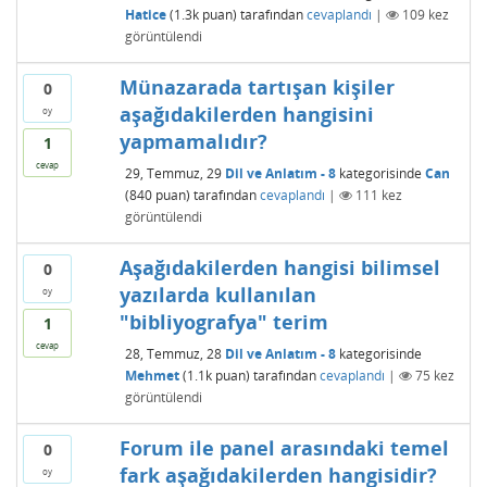
Hatice
(
1.3k
puan)
tarafından
cevaplandı
|
109
kez
görüntülendi
Münazarada tartışan kişiler
0
aşağıdakilerden hangisini
oy
yapmamalıdır?
1
cevap
29, Temmuz, 29
Dil ve Anlatım - 8
kategorisinde
Can
(
840
puan)
tarafından
cevaplandı
|
111
kez
görüntülendi
Aşağıdakilerden hangisi bilimsel
0
yazılarda kullanılan
oy
"bibliyografya" terim
1
cevap
28, Temmuz, 28
Dil ve Anlatım - 8
kategorisinde
Mehmet
(
1.1k
puan)
tarafından
cevaplandı
|
75
kez
görüntülendi
Forum ile panel arasındaki temel
0
fark aşağıdakilerden hangisidir?
oy