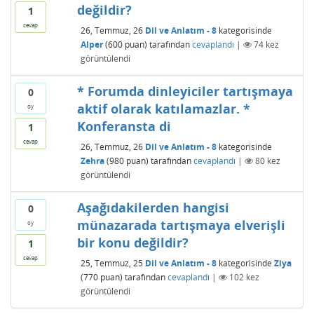
değildir?
1
cevap
26, Temmuz, 26
Dil ve Anlatım - 8
kategorisinde
Alper
(
600
puan)
tarafından
cevaplandı
|
74
kez
görüntülendi
* Forumda dinleyiciler tartışmaya
0
aktif olarak katılamazlar. *
oy
Konferansta di
1
cevap
26, Temmuz, 26
Dil ve Anlatım - 8
kategorisinde
Zehra
(
980
puan)
tarafından
cevaplandı
|
80
kez
görüntülendi
Aşağıdakilerden hangisi
0
münazarada tartışmaya elverişli
oy
bir konu değildir?
1
cevap
25, Temmuz, 25
Dil ve Anlatım - 8
kategorisinde
Ziya
(
770
puan)
tarafından
cevaplandı
|
102
kez
görüntülendi