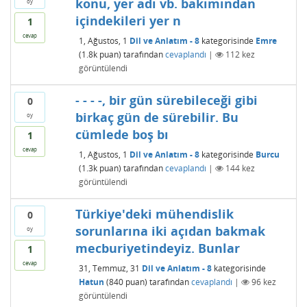
konu, yer adı vb. bakımından
oy
içindekileri yer n
1
cevap
1, Ağustos, 1
Dil ve Anlatım - 8
kategorisinde
Emre
(
1.8k
puan)
tarafından
cevaplandı
|
112
kez
görüntülendi
- - - -, bir gün sürebileceği gibi
0
birkaç gün de sürebilir. Bu
oy
cümlede boş bı
1
cevap
1, Ağustos, 1
Dil ve Anlatım - 8
kategorisinde
Burcu
(
1.3k
puan)
tarafından
cevaplandı
|
144
kez
görüntülendi
Türkiye'deki mühendislik
0
sorunlarına iki açıdan bakmak
oy
mecburiyetindeyiz. Bunlar
1
cevap
31, Temmuz, 31
Dil ve Anlatım - 8
kategorisinde
Hatun
(
840
puan)
tarafından
cevaplandı
|
96
kez
görüntülendi