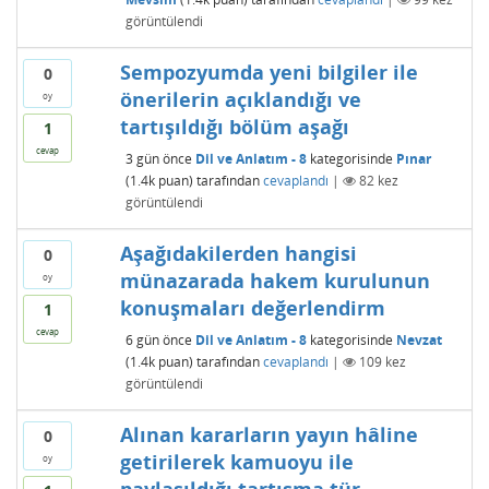
görüntülendi
Sempozyumda yeni bilgiler ile
0
önerilerin açıklandığı ve
oy
tartışıldığı bölüm aşağı
1
cevap
3 gün
önce
Dil ve Anlatım - 8
kategorisinde
Pınar
(
1.4k
puan)
tarafından
cevaplandı
|
82
kez
görüntülendi
Aşağıdakilerden hangisi
0
münazarada hakem kurulunun
oy
konuşmaları değerlendirm
1
cevap
6 gün
önce
Dil ve Anlatım - 8
kategorisinde
Nevzat
(
1.4k
puan)
tarafından
cevaplandı
|
109
kez
görüntülendi
Alınan kararların yayın hâline
0
getirilerek kamuoyu ile
oy