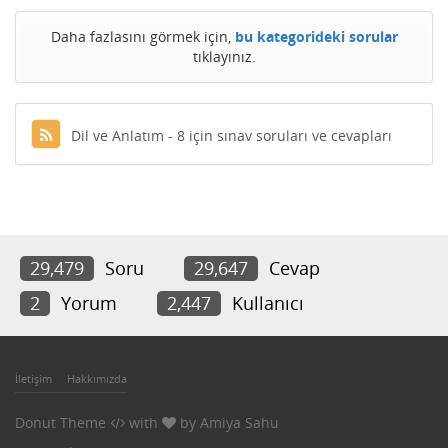
Daha fazlasını görmek için,
bu kategorideki sorular
tıklayınız.
Dil ve Anlatım - 8 için sınav soruları ve cevapları
29,479
Soru
29,647
Cevap
2
Yorum
2,447
Kullanıcı
İletişim
Hakkımızda
Donut Theme
with
by
Amiya Sahu