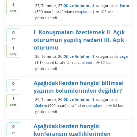
1
27, Temmuz, 27
Dil ve Anlatım - 8
kategorisinde
Emre
(
590
puan)
tarafından
cevaplandı
|
103
kez
cevap
görüntülendi
I. Konuşmaları özetlemek II. Açık
0
oturumun yapılış nedeni III. Açık
oy
oturumu
1
cevap
26, Temmuz, 26
Dil ve Anlatım - 8
kategorisinde
cagrı
(
1.1k
puan)
tarafından
cevaplandı
|
82
kez
görüntülendi
Aşağıdakilerden hangisi bilimsel
0
yazının bölümlerinden değildir?
oy
1
26, Temmuz, 26
Dil ve Anlatım - 8
kategorisinde
Ozlem
(
990
puan)
tarafından
cevaplandı
|
84
kez
cevap
görüntülendi
Aşağıdakilerden hangisi
0
konferansın özelliklerinden
oy