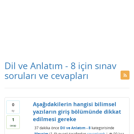
Dil ve Anlatım - 8 için sınav
soruları ve cevapları
Aşağıdakilerin hangisi bilimsel
0
yazıların giriş bölümünde dikkat
oy
edilmesi gereke
1
cevap
37 dakika
önce
Dil ve Anlatım - 8
kategorisinde
Mevsim
(
1.4k
puan)
tarafından
cevaplandı
|
99
kez