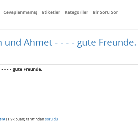
Cevaplanmamış
Etiketler
Kategoriler
Bir Soru Sor
h und Ahmet - - - - gute Freunde.
 - - - gute Freunde.
sra
(
1.9k
puan)
tarafından
soruldu