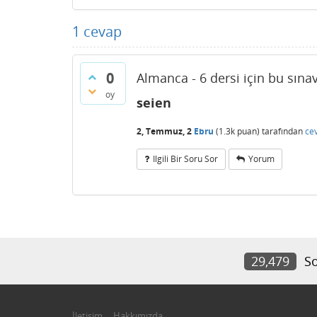
1
cevap
0
Almanca - 6 dersi için bu sına
oy
seien
2, Temmuz, 2
Ebru
(
1.3k
puan)
tarafından
ce
Ilgili Bir Soru Sor
Yorum
29,479
So
İletişim
Hakkımızda