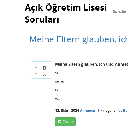
Açık Öğretim Lisesi
Sorular
Soruları
Meine Eltern glauben, ic
Meine Eltern glauben, ich und Ahmet -
0
sei
oy
seien
ist
war
12, Ekim, 2024
Almanca - 6
kategorisinde
Bu
Cevap