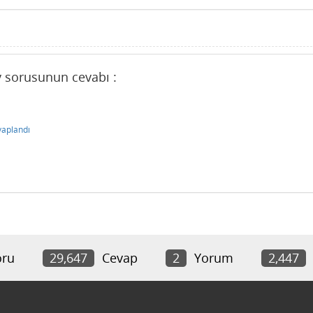
v sorusunun cevabı :
vaplandı
ru
29,647
Cevap
2
Yorum
2,447