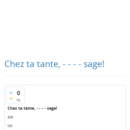
Chez ta tante, - - - - sage!
0
oy
Chez ta tante, - - - - sage!
aie
toi