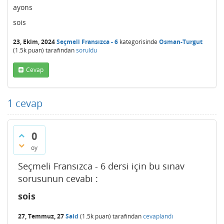
ayons
sois
23, Ekim, 2024
Seçmeli Fransızca - 6
kategorisinde
Osman-Turgut
(
1.5k
puan)
tarafından
soruldu
Cevap
1
cevap
0
oy
Seçmeli Fransızca - 6 dersi için bu sınav
sorusunun cevabı :
sois
27, Temmuz, 27
Said
(
1.5k
puan)
tarafından
cevaplandı