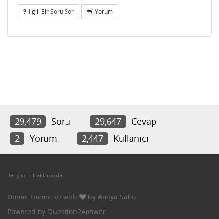
Ilgili Bir Soru Sor
Yorum
29,479
Soru
29,647
Cevap
2
Yorum
2,447
Kullanıcı
İletişim
Hakkımızda
Donut Theme
with
by
Amiya Sahu
Powered by
Question2Answer