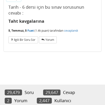
Tarih - 6 dersi için bu sınav sorusunun
cevabı :
Taht kavgalarına
5, Temmuz, 5
Fuat
(
1.4k
puan)
tarafından
cevaplandı
Ilgili Bir Soru Sor
Yorum
29,479
Soru
29,647
Cevap
2
Yorum
2,447
Kullanıcı